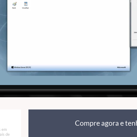
Compre agora e ten
s em
ais de