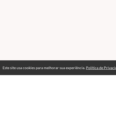
Este site usa cookies para melhorar sua experiência.
Política de Privac
Atendimento
Pági
Hor&aacute;rio de atendimento das 08hs &agrave;s 18hs.
Pol