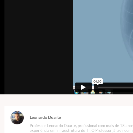
Leonardo Duarte
Professor Leonardo Duarte, profissional com mais de 18 ano
experiência em infraestrutura de TI. O Professor já treinou m